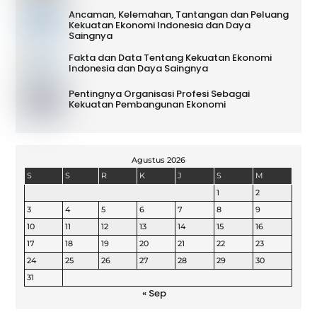
Ancaman, Kelemahan, Tantangan dan Peluang
Kekuatan Ekonomi Indonesia dan Daya
Saingnya
Fakta dan Data Tentang Kekuatan Ekonomi
Indonesia dan Daya Saingnya
Pentingnya Organisasi Profesi Sebagai
Kekuatan Pembangunan Ekonomi
Agustus 2026
S
S
R
K
J
S
M
1
2
3
4
5
6
7
8
9
10
11
12
13
14
15
16
17
18
19
20
21
22
23
24
25
26
27
28
29
30
31
« Sep