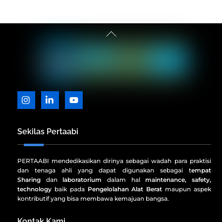
Back
To
Top
Icon
Icon
Icon
label
label
label
Sekilas Pertaabi
PERTAABI mendedikasikan dirinya sebagai wadah para praktisi
dan tenaga ahli yang dapat digunakan sebagai t
empat
Sharing
dan
laboratorium
dalam hal
maintenance, safety,
technology
baik pada
Pengelolahan Alat Berat
maupun aspek
kontributif yang bisa membawa kemajuan bangsa.
Kontak Kami