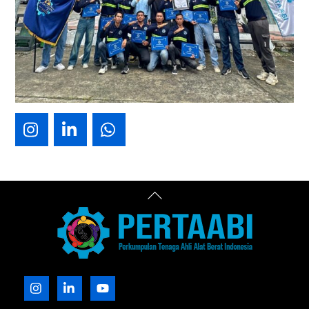
Icon
Icon
Icon
label
label
label
Back
To
Top
Icon
Icon
Icon
label
label
label