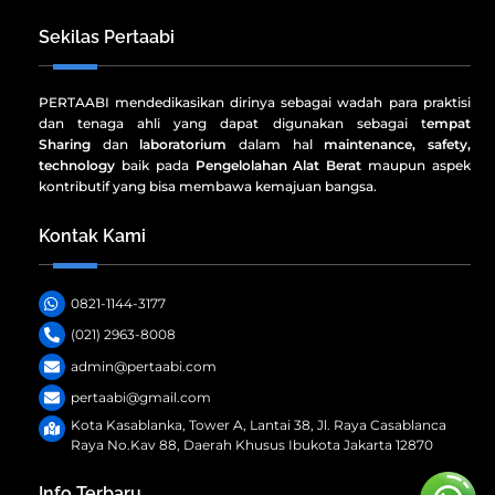
Sekilas Pertaabi
PERTAABI mendedikasikan dirinya sebagai wadah para praktisi
dan tenaga ahli yang dapat digunakan sebagai t
empat
Sharing
dan
laboratorium
dalam hal
maintenance, safety,
technology
baik pada
Pengelolahan Alat Berat
maupun aspek
kontributif yang bisa membawa kemajuan bangsa.
Kontak Kami
0821-1144-3177
(021) 2963-8008
admin@pertaabi.com
pertaabi@gmail.com
Kota Kasablanka, Tower A, Lantai 38, Jl. Raya Casablanca
Raya No.Kav 88, Daerah Khusus Ibukota Jakarta 12870
Info Terbaru