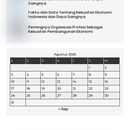
Saingnya
Fakta dan Data Tentang Kekuatan Ekonomi
Indonesia dan Daya Saingnya
Pentingnya Organisasi Profesi Sebagai
Kekuatan Pembangunan Ekonomi
Agustus 2026
S
S
R
K
J
S
M
1
2
3
4
5
6
7
8
9
10
11
12
13
14
15
16
17
18
19
20
21
22
23
24
25
26
27
28
29
30
31
« Sep