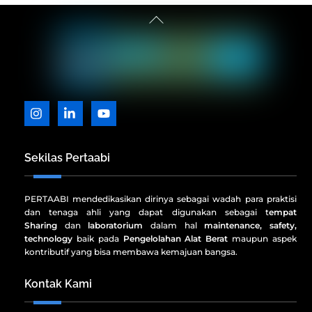
Back
To
Top
Icon
Icon
Icon
label
label
label
Sekilas Pertaabi
PERTAABI mendedikasikan dirinya sebagai wadah para praktisi
dan tenaga ahli yang dapat digunakan sebagai t
empat
Sharing
dan
laboratorium
dalam hal
maintenance, safety,
technology
baik pada
Pengelolahan Alat Berat
maupun aspek
kontributif yang bisa membawa kemajuan bangsa.
Kontak Kami