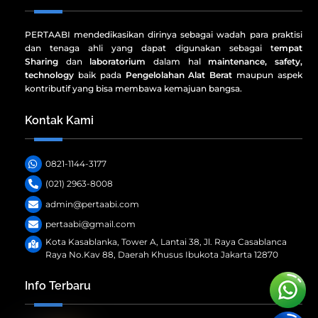
PERTAABI mendedikasikan dirinya sebagai wadah para praktisi
dan tenaga ahli yang dapat digunakan sebagai t
empat
Sharing
dan
laboratorium
dalam hal
maintenance, safety,
technology
baik pada
Pengelolahan Alat Berat
maupun aspek
kontributif yang bisa membawa kemajuan bangsa.
Kontak Kami
0821-1144-3177
(021) 2963-8008
admin@pertaabi.com
pertaabi@gmail.com
Kota Kasablanka, Tower A, Lantai 38, Jl. Raya Casablanca
Raya No.Kav 88, Daerah Khusus Ibukota Jakarta 12870
Info Terbaru