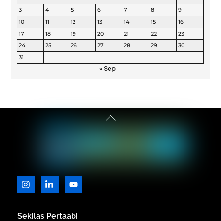
3
4
5
6
7
8
9
10
11
12
13
14
15
16
17
18
19
20
21
22
23
24
25
26
27
28
29
30
31
« Sep
Back
To
Top
Icon
Icon
Icon
label
label
label
Sekilas Pertaabi