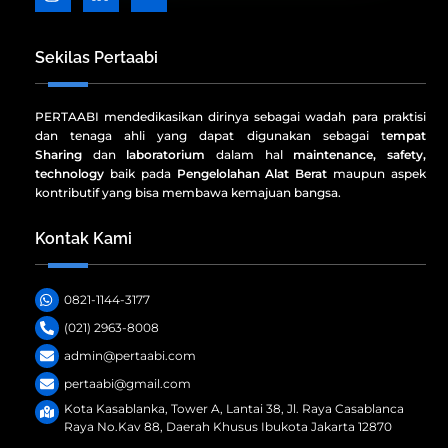
Icon
Icon
Icon
label
label
label
Sekilas Pertaabi
PERTAABI mendedikasikan dirinya sebagai wadah para praktisi
dan tenaga ahli yang dapat digunakan sebagai t
empat
Sharing
dan
laboratorium
dalam hal
maintenance, safety,
technology
baik pada
Pengelolahan Alat Berat
maupun aspek
kontributif yang bisa membawa kemajuan bangsa.
Kontak Kami
0821-1144-3177
(021) 2963-8008
admin@pertaabi.com
pertaabi@gmail.com
Kota Kasablanka, Tower A, Lantai 38, Jl. Raya Casablanca
Raya No.Kav 88, Daerah Khusus Ibukota Jakarta 12870